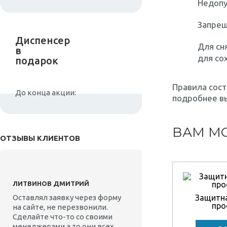
Недопу
Запрещ
Диспенсер
Для сн
в
для со
подарок
Правила сост
До конца акции:
подробнее в
ВАМ МО
ОТЗЫВЫ КЛИЕНТОВ
ЛИТВИНОВ ДМИТРИЙ
Оставлял заявку через форму
Защитна
про
на сайте, не перезвонили.
Сделайте что-то со своими
менеджерами а то они всех