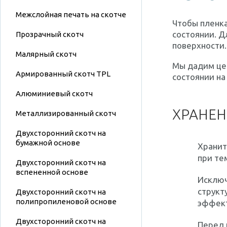
Межслойная печать на скотче
Чтобы пленк
состоянии. Д
Прозрачный скотч
поверхности.
Малярный скотч
Мы дадим це
Армированный скотч TPL
состоянии на
Алюминиевый скотч
ХРАНЕН
Металлизированный скотч
Двухсторонний скотч на
бумажной основе
Хранит
при те
Двухсторонний скотч на
вспененной основе
Исключ
структ
Двухсторонний скотч на
полипропиленовой основе
эффект
Двухсторонний скотч на
Перед 