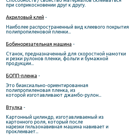
Способность / свойство материалов склеиваться
при соприкосновении друг к другу.
Акриловый клей
-
Наиболее распространенный вид клеевого покрытия
полипропиленовой пленки...
Бобинорезательная машина
-
Cтанок, предназначенный для скоростной намотки
и резки рулонов пленки, фольги и бумажной
продукции...
БОПП-пленка
-
Это биаксиально-ориентированная
полипропиленовая пленка, из
которой изготавливают джамбо-рулон...
Втулка
-
Картонный цилиндр, изготавливаемый из
картонного роля, который после
нарезки гильзонавивная машина навивает и
проклеивает...