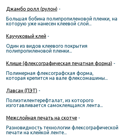
Джамбо ролл (рулон)
-
Большая бобина полипропиленовой пленки, на
которую уже нанесен клеевой слой...
Каучуковый клей
-
Один из видов клеевого покрытия
полипропиленовой пленки...
Клише (флексографическая печатная форма)
-
Полимерная флексографская форма,
которая крепится на вале флексомашины...
Лавсан (ПЭТ)
-
Полиэтилентерефталат, из которого
изготавливается самоклеящаяся лента...
Межслойная печать на скотче
-
Разновидность технологии флексографической
печати на клейкой ленте...