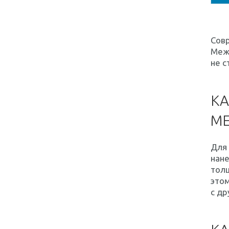
Сов
Межс
не с
КА
М
Для
нане
толщ
этом
с др