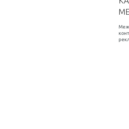
КА
М
Межс
конт
рекл