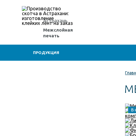
Астрахань
Межслойная
печать
ПРОДУКЦИЯ
Глав
М
В 