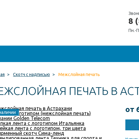
Звон
8 
Пн.-П
ная
>
Скотч с надписью
>
Межслойная печать
ЕЖСЛОЙНАЯ ПЕЧАТЬ В АС
от 
наличии