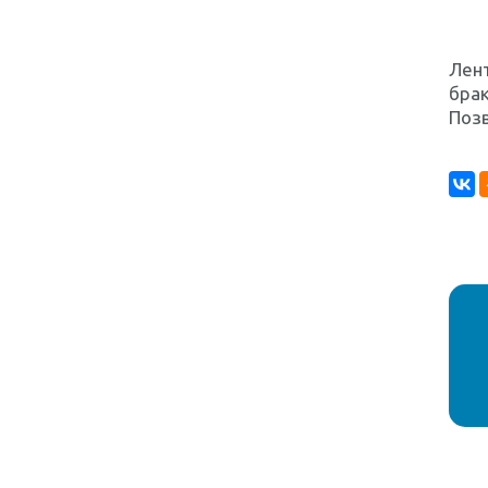
Лент
брак
Позв