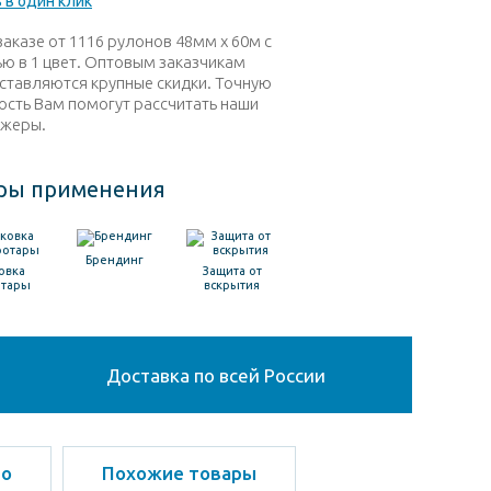
 в один клик
заказе от 1116 рулонов 48мм х 60м с
ью в 1 цвет. Оптовым заказчикам
ставляются крупные скидки. Точную
ость Вам помогут рассчитать наши
жеры.
ры применения
Брендинг
овка
Защита от
отары
вскрытия
Доставка по всей России
ео
Похожие товары