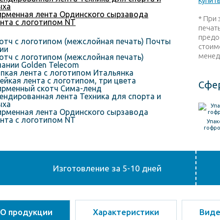
Купить
* При 
печат
предо
стоим
менед
Сфе
Упак
гофр
Изготовление за 5-10 дней
О продукции
Характеристики
Вид